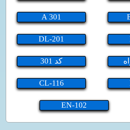
A 301
DL-201
اه
301 کد
CL-116
EN-102