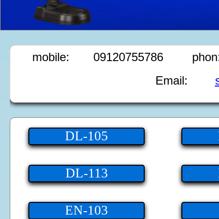
mobile: 09120755786
phon
Email:
DL-105
DL-113
EN-103