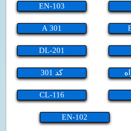
EN-103
A 301
DL-201
اه
301 کد
CL-116
EN-102