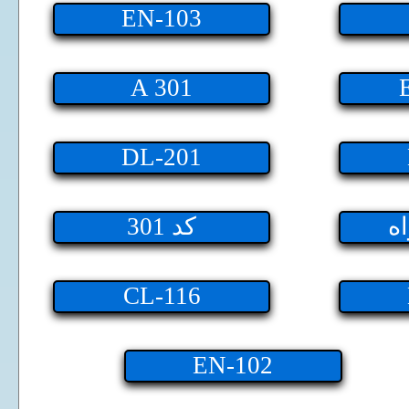
EN-103
A 301
DL-201
اه
301 کد
CL-116
EN-102